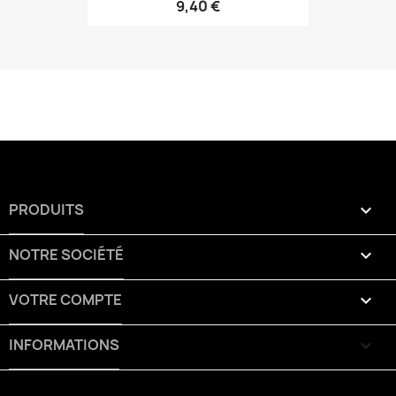
9,40 €
PRODUITS

NOTRE SOCIÉTÉ

VOTRE COMPTE

INFORMATIONS
keyboard_arrow_down