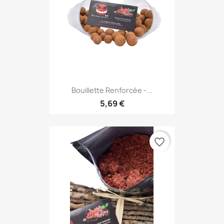
Bouillette Renforcée -...
5,69 €
favorite_border