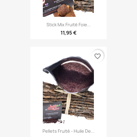
Stick Mix Fruité Foie...
11,95 €
favorite_border
Pellets Fruité - Huile De...