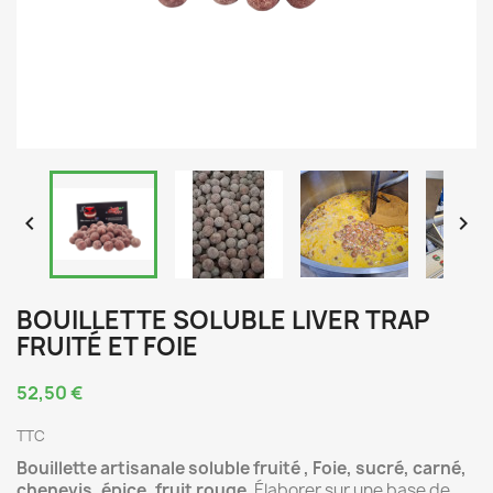


BOUILLETTE SOLUBLE LIVER TRAP
FRUITÉ ET FOIE
52,50 €
TTC
Bouillette artisanale soluble fruité
, Foie, sucré, carné,
chenevis, épice, fruit rouge
. Élaborer sur une base de