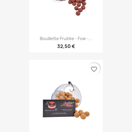
Bouillette Fruitée - Foie -...
32,50 €
favorite_border