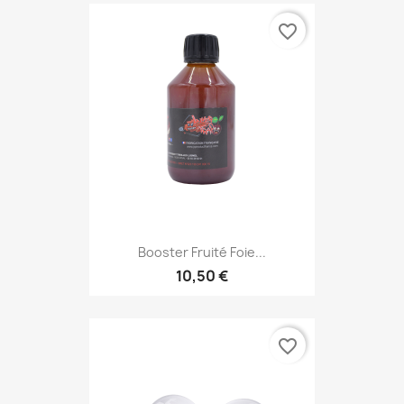
favorite_border
Booster Fruité Foie...
10,50 €
favorite_border