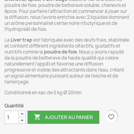
poudre de foie, poudre de betterave soluble, chenevis et
épice. Pour parfaire l'attraction et commencer à jouer sur
la diffusion, nous l'avons enrichie avec 2 liquides dominant
un arôme personnalisé cerise noire n'butyrique et de
l'hydropisât de foie.
La
Liver trap
est fabriquée avec des œufs frais, stabilisée
et contient différent ingrédients olfactifs, gustatifs et
nutritifs comme la
poudre de foie
. Nous y avons rajouté
de la poudre de betterave de haute qualité qui colore
naturellement l'appât et favorise une diffusion
progressive et visible des attractants dans l'eau, créant
un signal alimentaire puissant autour de l'esche et de
l'amorçage.
Conditionné en sac de 5 kg Ø 20mm
Quantité

favorite_border
AJOUTER AU PANIER