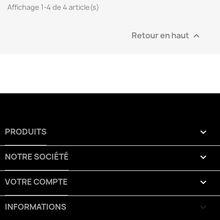
Affichage 1-4 de 4 article(s)
Retour en haut

PRODUITS

NOTRE SOCIÉTÉ

VOTRE COMPTE

INFORMATIONS
keyboard_arrow_down