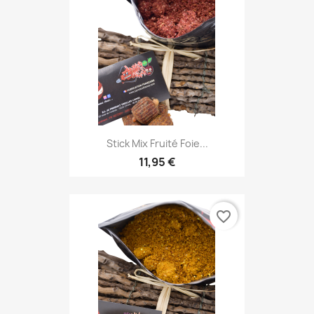
Stick Mix Fruité Foie...
11,95 €
favorite_border