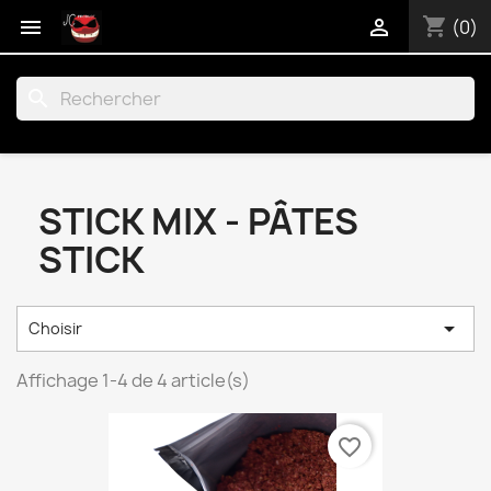
shopping_cart


(0)
search
STICK MIX - PÂTES
STICK

Choisir
Affichage 1-4 de 4 article(s)
favorite_border