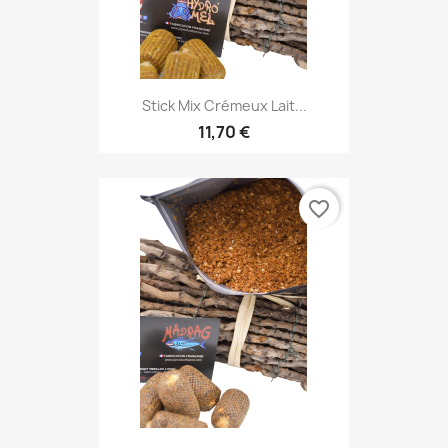
Stick Mix Crémeux Lait...
11,70 €
favorite_border