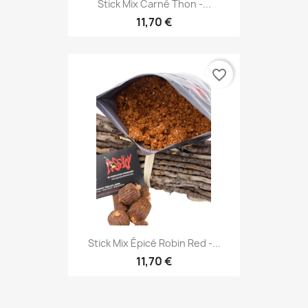
Stick Mix Carné Thon -...
11,70 €
favorite_border
Stick Mix Épicé Robin Red -...
11,70 €