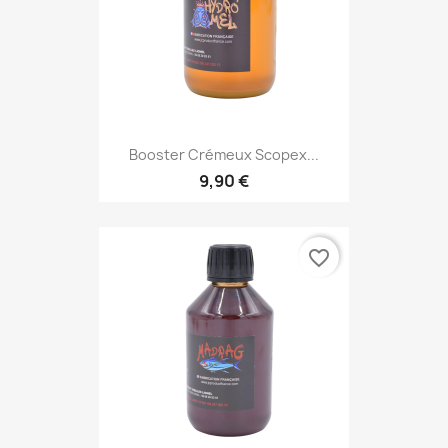
Booster Crémeux Scopex...
9,90 €
favorite_border