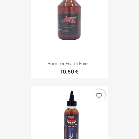
Booster Fruité Foie...
10,50 €
favorite_border