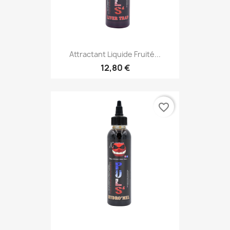
Attractant Liquide Fruité...
12,80 €
favorite_border