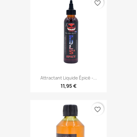
favorite_border
Attractant Liquide Épicé -...
11,95 €
favorite_border