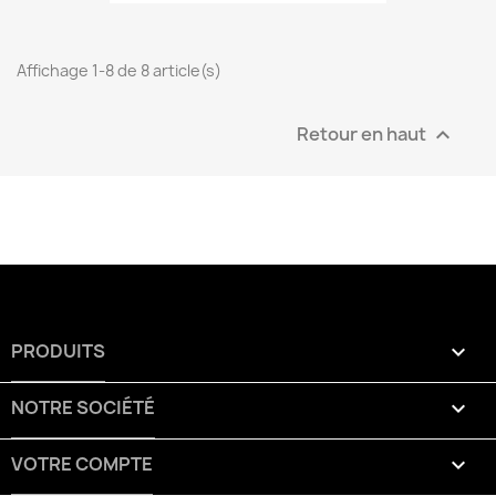
Affichage 1-8 de 8 article(s)
Retour en haut

PRODUITS

NOTRE SOCIÉTÉ

VOTRE COMPTE
