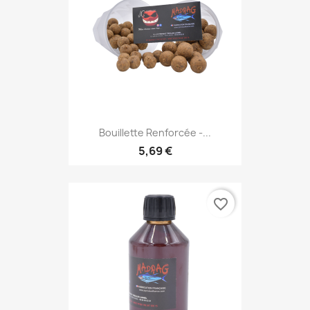
Bouillette Renforcée -...
5,69 €
favorite_border