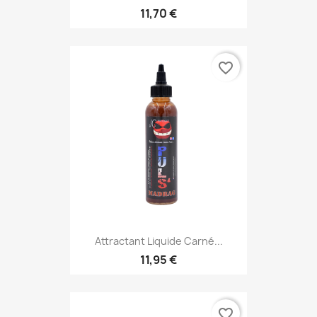
11,70 €
favorite_border
Attractant Liquide Carné...
11,95 €
favorite_border