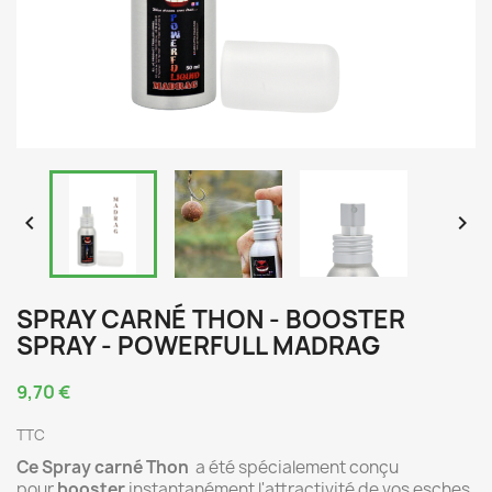


SPRAY CARNÉ THON - BOOSTER
SPRAY - POWERFULL MADRAG
9,70 €
TTC
Ce Spray carné Thon
a été spécialement conçu
pour
booster
instantanément l'attractivité de vos esches,