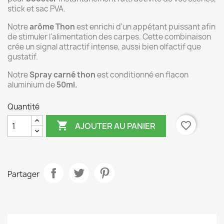
stick et sac PVA.
Notre
arôme Thon
est enrichi d'un appétant puissant afin
de stimuler l'alimentation des carpes. Cette combinaison
crée un signal attractif intense, aussi bien olfactif que
gustatif.
Notre
Spray carné thon
est conditionné en flacon
aluminium de
50ml.
Quantité

favorite_border
AJOUTER AU PANIER
Partager