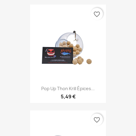
favorite_border
Pop Up Thon Krill Épices...
5,49 €
favorite_border