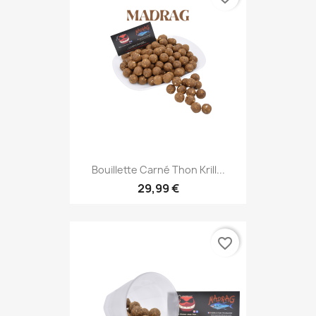
Bouillette Carné Thon Krill...
29,99 €
favorite_border